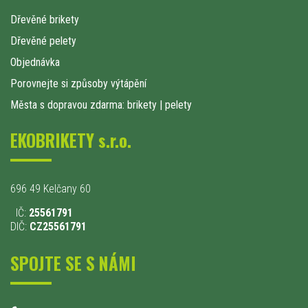
Dřevěné brikety
Dřevěné pelety
Objednávka
Porovnejte si způsoby výtápění
Města s dopravou zdarma: brikety
|
pelety
EKOBRIKETY s.r.o.
696 49 Kelčany 60
IČ:
25561791
DIČ:
CZ25561791
SPOJTE SE S NÁMI