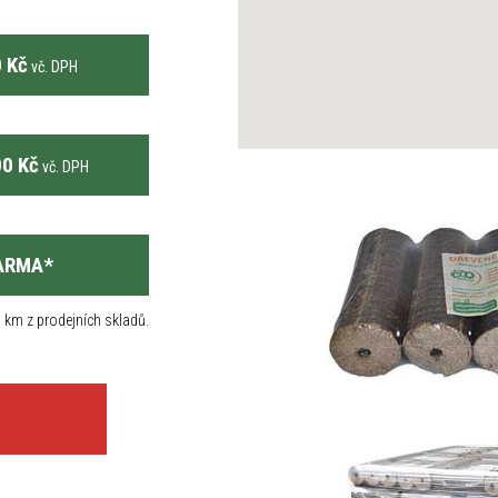
 Kč
vč. DPH
0 Kč
vč. DPH
ARMA
*
 km z prodejních skladů.