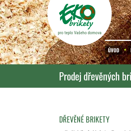
pro teplo Vašeho domova
ÚVOD
Prodej dřevěných br
DŘEVĚNÉ BRIKETY