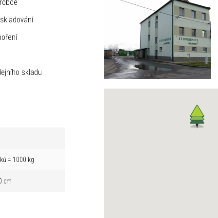
ýrobce
skladování
hoření
ejního skladu
íků = 1000 kg
0 cm