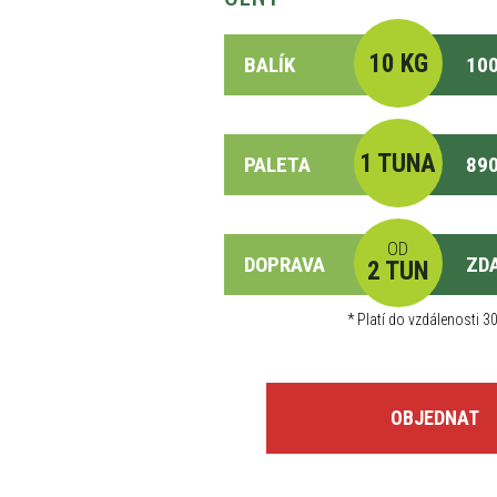
10 KG
BALÍK
100
1 TUNA
PALETA
890
OD
DOPRAVA
ZD
2 TUN
*
Platí do vzdálenosti 30
OBJEDNAT