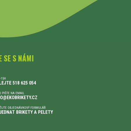
E SE S NÁMI
-15H
LEJTE 518 625 054
 PIŠTE NA EMAIL
FO@EKOBRIKETY.CZ
ŽIJTE OBJEDNÁVKOVÝ FORMULÁŘ
JEDNAT BRIKETY A PELETY