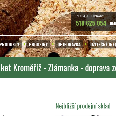
INFO A OBJEDNÁVKY
518 625 054
NE
PRODUKTY
PRODEJNY
OBJEDNÁVKA
UŽITEČNÉ IN
iket Kroměříž - Zlámanka - doprava 
Nejbližší prodejní sklad