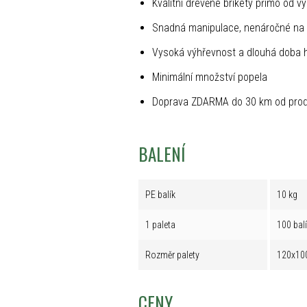
Kvalitní dřevěné brikety přímo od v
Snadná manipulace, nenáročné na 
Vysoká výhřevnost a dlouhá doba 
Minimální množství popela
Doprava ZDARMA do 30 km od prod
BALENÍ
PE balík
10 kg
1 paleta
100 bal
Rozměr palety
120x10
CENY