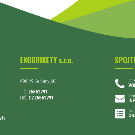
EKOBRIKETY s.r.o.
SPOJT
696 49 Kelčany 60
OD 8
VO
IČ:
25561791
NEBO
DIČ:
CZ25561791
IN
POU
OB
ety