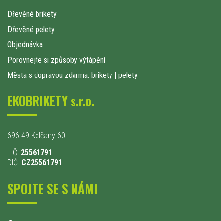
Dřevěné brikety
Dřevěné pelety
Objednávka
Porovnejte si způsoby výtápění
Města s dopravou zdarma: brikety
|
pelety
EKOBRIKETY s.r.o.
696 49 Kelčany 60
IČ:
25561791
DIČ:
CZ25561791
SPOJTE SE S NÁMI