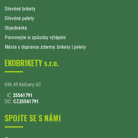
Dřevěné brikety
Dřevěné pelety
Objednávka
Porovnejte si způsoby výtápění
Města s dopravou zdarma: brikety
|
pelety
EKOBRIKETY s.r.o.
696 49 Kelčany 60
IČ:
25561791
DIČ:
CZ25561791
SPOJTE SE S NÁMI