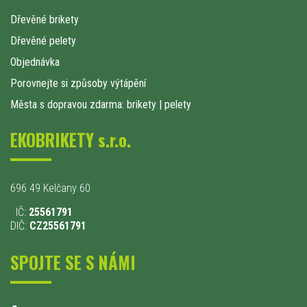
Dřevěné brikety
Dřevěné pelety
Objednávka
Porovnejte si způsoby výtápění
Města s dopravou zdarma: brikety
|
pelety
EKOBRIKETY s.r.o.
696 49 Kelčany 60
IČ:
25561791
DIČ:
CZ25561791
SPOJTE SE S NÁMI