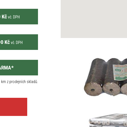
 Kč
vč. DPH
0 Kč
vč. DPH
ARMA
*
 km z prodejních skladů.