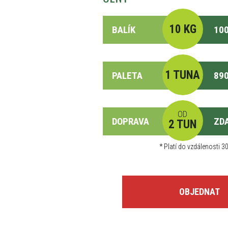
10 KG
BALÍK
100
1 TUNA
PALETA
890
OD
DOPRAVA
ZD
2 TUN
*
Platí do vzdálenosti 30
OBJEDNAT