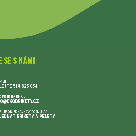
E SE S NÁMI
-15H
LEJTE 518 625 054
 PIŠTE NA EMAIL
FO@EKOBRIKETY.CZ
ŽIJTE OBJEDNÁVKOVÝ FORMULÁŘ
JEDNAT BRIKETY A PELETY