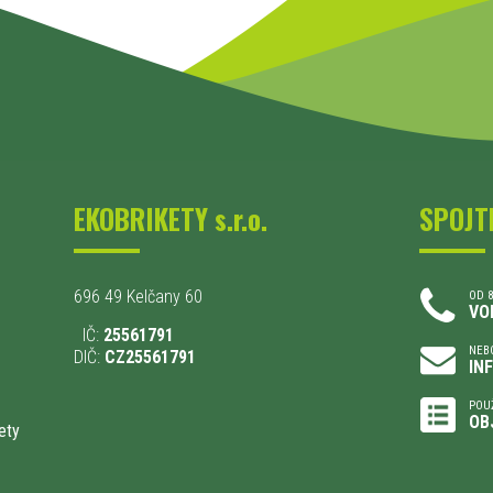
EKOBRIKETY s.r.o.
SPOJT
696 49 Kelčany 60
OD 8
VO
IČ:
25561791
NEBO
DIČ:
CZ25561791
IN
POU
OB
ety