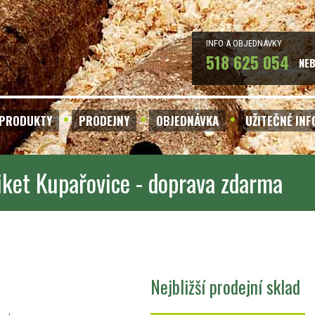
INFO A OBJEDNÁVKY
518 625 054
NE
PRODUKTY
PRODEJNY
OBJEDNÁVKA
UŽITEČNÉ IN
iket Kupařovice - doprava zdarma
Nejbližší prodejní sklad