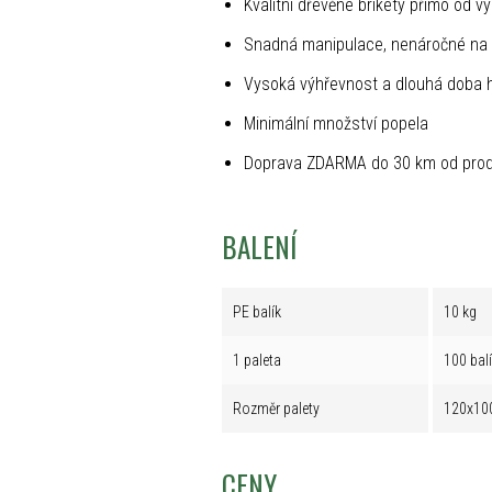
Kvalitní dřevěné brikety přímo od v
Snadná manipulace, nenáročné na 
Vysoká výhřevnost a dlouhá doba 
Minimální množství popela
Doprava ZDARMA do 30 km od prod
BALENÍ
PE balík
10 kg
1 paleta
100 bal
Rozměr palety
120x10
CENY