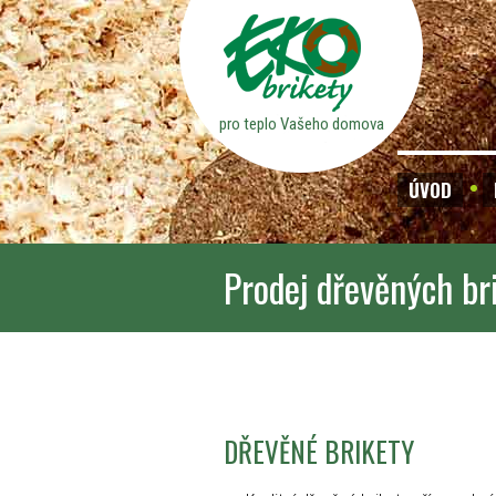
pro teplo Vašeho domova
ÚVOD
Prodej dřevěných br
DŘEVĚNÉ BRIKETY