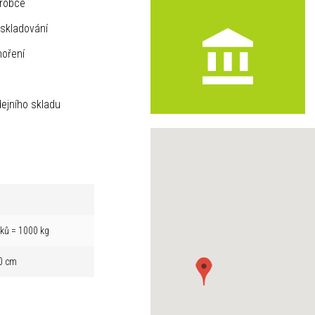
ýrobce
skladování
hoření
ejního skladu
íků = 1000 kg
0 cm