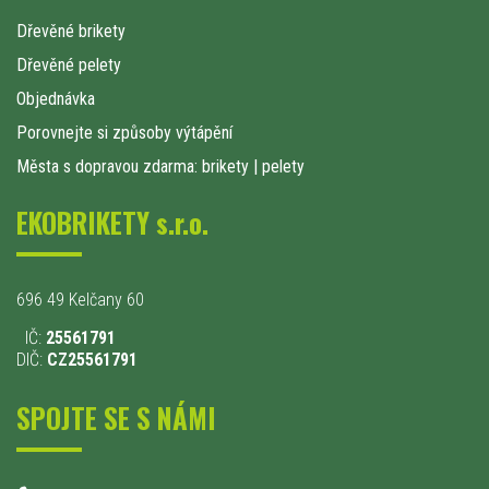
Dřevěné brikety
Dřevěné pelety
Objednávka
Porovnejte si způsoby výtápění
Města s dopravou zdarma: brikety
|
pelety
EKOBRIKETY s.r.o.
696 49 Kelčany 60
IČ:
25561791
DIČ:
CZ25561791
SPOJTE SE S NÁMI