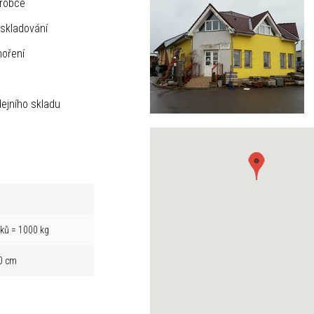
ýrobce
skladování
hoření
ejního skladu
íků = 1000 kg
0 cm