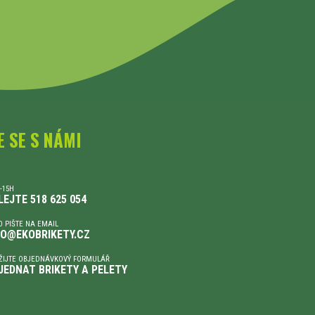
E SE S NÁMI
-15H
LEJTE 518 625 054
 PIŠTE NA EMAIL
FO@EKOBRIKETY.CZ
ŽIJTE OBJEDNÁVKOVÝ FORMULÁŘ
JEDNAT BRIKETY A PELETY