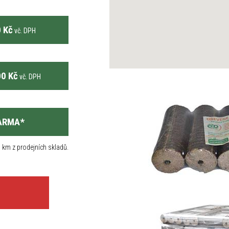
 Kč
vč. DPH
0 Kč
vč. DPH
ARMA
*
 km z prodejních skladů.