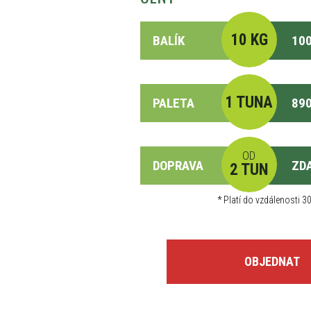
10 KG
BALÍK
100
1 TUNA
PALETA
890
OD
DOPRAVA
ZD
2 TUN
*
Platí do vzdálenosti 30
OBJEDNAT