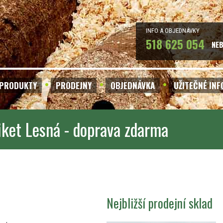
INFO A OBJEDNÁVKY
518 625 054
NE
PRODUKTY
PRODEJNY
OBJEDNÁVKA
UŽITEČNÉ IN
iket Lesná - doprava zdarma
Nejbližší prodejní sklad