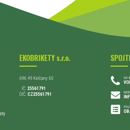
EKOBRIKETY s.r.o.
SPOJT
696 49 Kelčany 60
OD 8
VO
IČ:
25561791
NEBO
DIČ:
CZ25561791
IN
POU
OB
ety