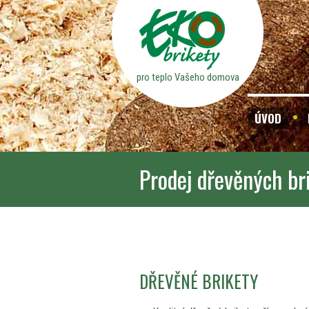
pro teplo Vašeho domova
ÚVOD
Prodej dřevěných br
DŘEVĚNÉ BRIKETY