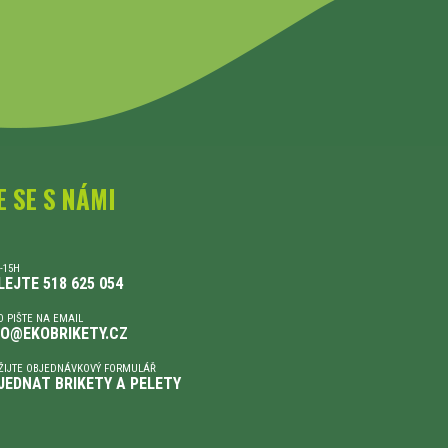
E SE S NÁMI
-15H
LEJTE 518 625 054
 PIŠTE NA EMAIL
FO@EKOBRIKETY.CZ
ŽIJTE OBJEDNÁVKOVÝ FORMULÁŘ
JEDNAT BRIKETY A PELETY