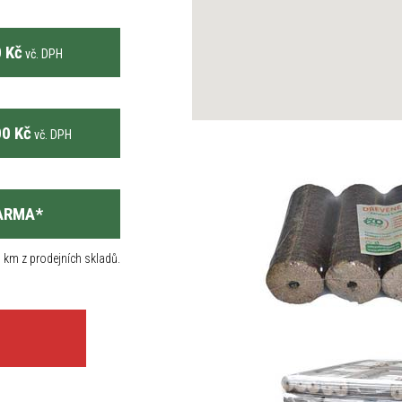
 Kč
vč. DPH
0 Kč
vč. DPH
ARMA
*
 km z prodejních skladů.