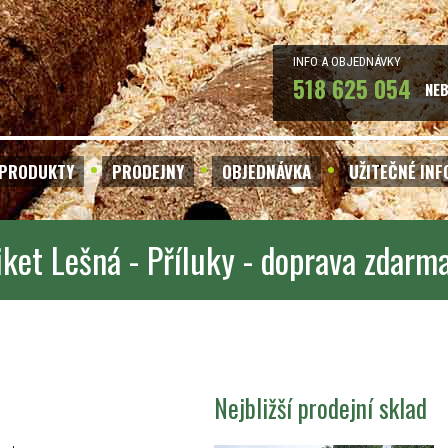
INFO A OBJEDNÁVKY
518 625 054
NE
PRODUKTY
PRODEJNY
OBJEDNÁVKA
UŽITEČNÉ IN
iket Lešná - Příluky - doprava zdarm
Nejbližší prodejní sklad