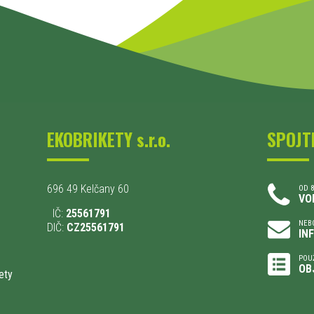
EKOBRIKETY s.r.o.
SPOJT
696 49 Kelčany 60
OD 8
VO
IČ:
25561791
NEBO
DIČ:
CZ25561791
IN
POU
OB
ety