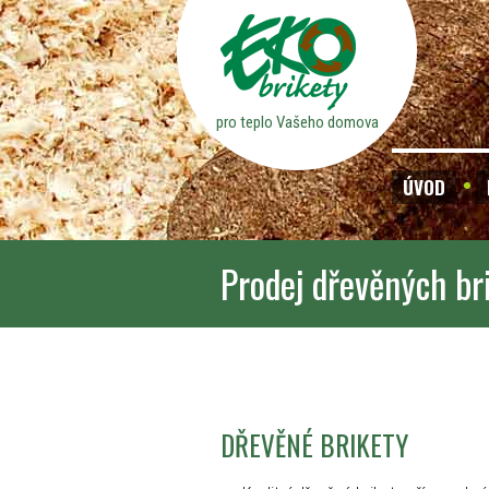
pro teplo Vašeho domova
ÚVOD
Prodej dřevěných br
DŘEVĚNÉ BRIKETY