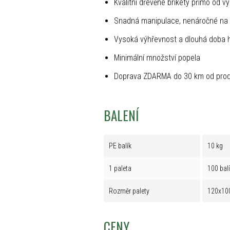
Kvalitní dřevěné brikety přímo od v
Snadná manipulace, nenáročné na 
Vysoká výhřevnost a dlouhá doba 
Minimální množství popela
Doprava ZDARMA do 30 km od prod
BALENÍ
PE balík
10 kg
1 paleta
100 bal
Rozměr palety
120x10
CENY