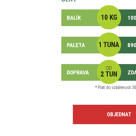
10 KG
BALÍK
100
1 TUNA
PALETA
890
OD
DOPRAVA
ZD
2 TUN
*
Platí do vzdálenosti 30
OBJEDNAT