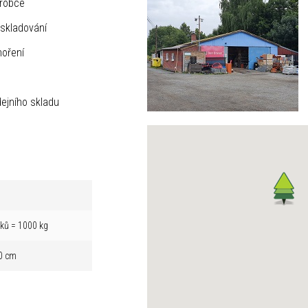
ýrobce
skladování
hoření
ejního skladu
íků = 1000 kg
0 cm