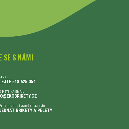
E SE S NÁMI
-15H
LEJTE 518 625 054
 PIŠTE NA EMAIL
FO@EKOBRIKETY.CZ
ŽIJTE OBJEDNÁVKOVÝ FORMULÁŘ
JEDNAT BRIKETY A PELETY