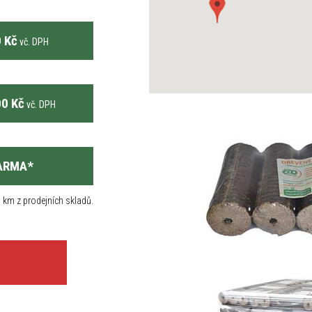
 Kč
vč. DPH
0 Kč
vč. DPH
ARMA
*
 km z prodejních skladů.