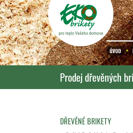
pro teplo Vašeho domova
ÚVOD
Prodej dřevěných br
DŘEVĚNÉ BRIKETY