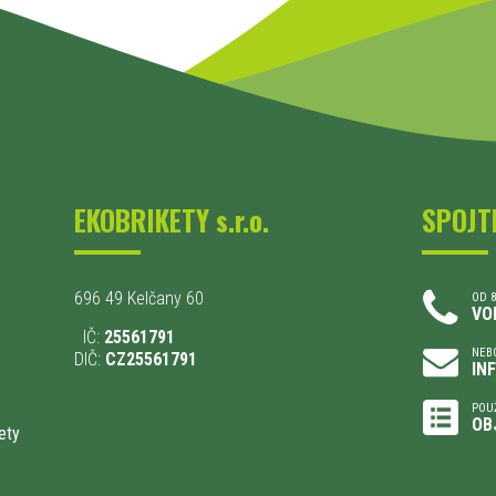
EKOBRIKETY s.r.o.
SPOJT
696 49 Kelčany 60
OD 8
VO
IČ:
25561791
NEBO
DIČ:
CZ25561791
IN
POU
OB
ety