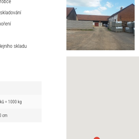
ýrobce
skladování
hoření
ejního skladu
íků = 1000 kg
0 cm