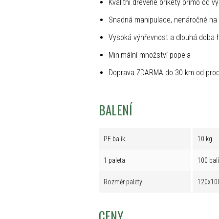
Kvalitní dřevěné brikety přímo od v
Snadná manipulace, nenáročné na 
Vysoká výhřevnost a dlouhá doba 
Minimální množství popela
Doprava ZDARMA do 30 km od prod
BALENÍ
PE balík
10 kg
1 paleta
100 bal
Rozměr palety
120x10
CENY