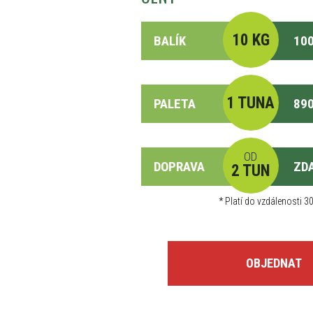
10 KG
BALÍK
100
1 TUNA
PALETA
890
OD
DOPRAVA
ZD
2 TUN
*
Platí do vzdálenosti 30
OBJEDNAT