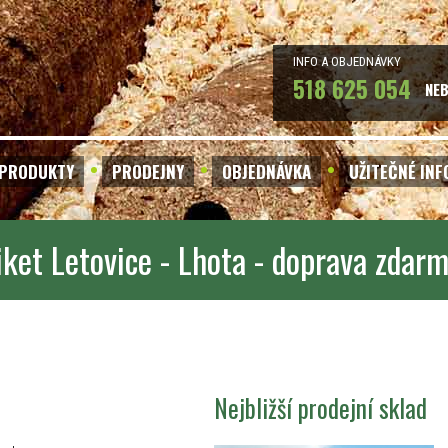
INFO A OBJEDNÁVKY
518 625 054
NE
PRODUKTY
PRODEJNY
OBJEDNÁVKA
UŽITEČNÉ IN
iket Letovice - Lhota - doprava zdar
Nejbližší prodejní sklad