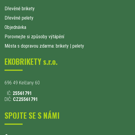
Dřevěné brikety
Dřevěné pelety
Objednávka
Porovnejte si způsoby výtápění
Města s dopravou zdarma: brikety
|
pelety
EKOBRIKETY s.r.o.
696 49 Kelčany 60
IČ:
25561791
DIČ:
CZ25561791
SPOJTE SE S NÁMI