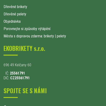
Dřevěné brikety
Dřevěné pelety
Objednávka
Porovnejte si způsoby výtápění
Města s dopravou zdarma: brikety
|
pelety
EKOBRIKETY s.r.o.
696 49 Kelčany 60
IČ:
25561791
DIČ:
CZ25561791
SPOJTE SE S NÁMI