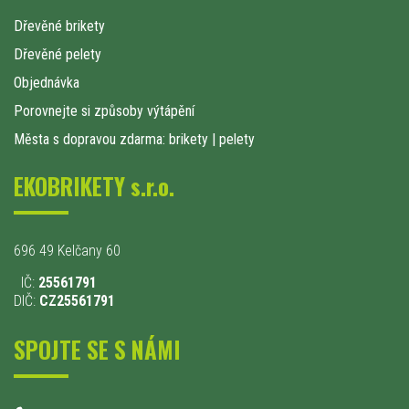
Dřevěné brikety
Dřevěné pelety
Objednávka
Porovnejte si způsoby výtápění
Města s dopravou zdarma: brikety
|
pelety
EKOBRIKETY s.r.o.
696 49 Kelčany 60
IČ:
25561791
DIČ:
CZ25561791
SPOJTE SE S NÁMI