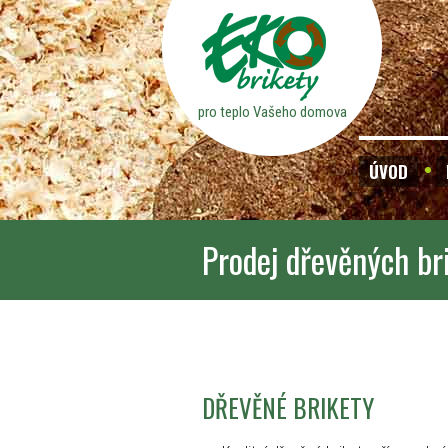
pro teplo Vašeho domova
ÚVOD
Prodej dřevěných br
DŘEVĚNÉ BRIKETY