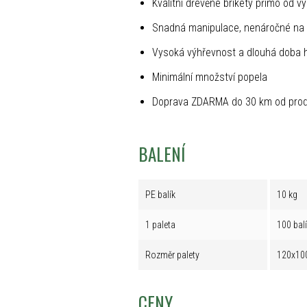
Kvalitní dřevěné brikety přímo od v
Snadná manipulace, nenáročné na 
Vysoká výhřevnost a dlouhá doba 
Minimální množství popela
Doprava ZDARMA do 30 km od prod
BALENÍ
PE balík
10 kg
1 paleta
100 bal
Rozměr palety
120x10
CENY