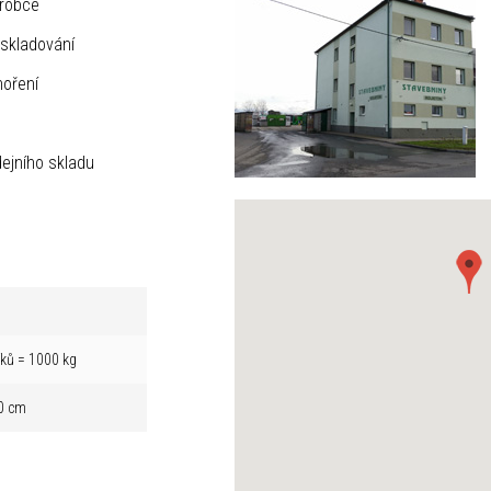
ýrobce
skladování
hoření
ejního skladu
íků = 1000 kg
0 cm