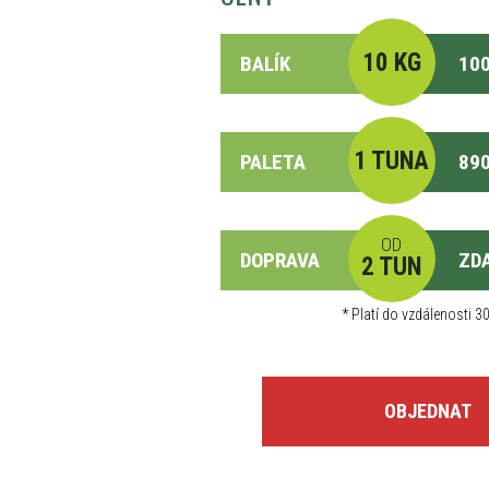
10 KG
BALÍK
100
1 TUNA
PALETA
890
OD
DOPRAVA
ZD
2 TUN
*
Platí do vzdálenosti 30
OBJEDNAT