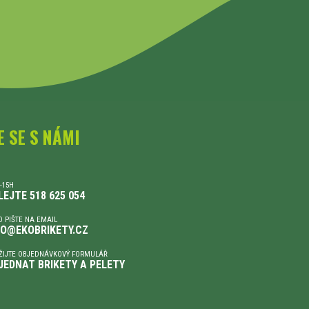
E SE S NÁMI
-15H
LEJTE 518 625 054
 PIŠTE NA EMAIL
FO@EKOBRIKETY.CZ
ŽIJTE OBJEDNÁVKOVÝ FORMULÁŘ
JEDNAT BRIKETY A PELETY