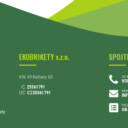
EKOBRIKETY s.r.o.
SPOJT
696 49 Kelčany 60
OD 8
VO
IČ:
25561791
NEBO
DIČ:
CZ25561791
IN
POU
OB
ety