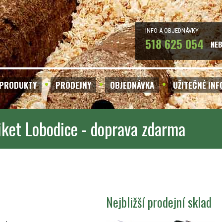
INFO A OBJEDNÁVKY
518 625 054
NE
PRODUKTY
PRODEJNY
OBJEDNÁVKA
UŽITEČNÉ IN
iket Lobodice - doprava zdarma
Nejbližší prodejní sklad