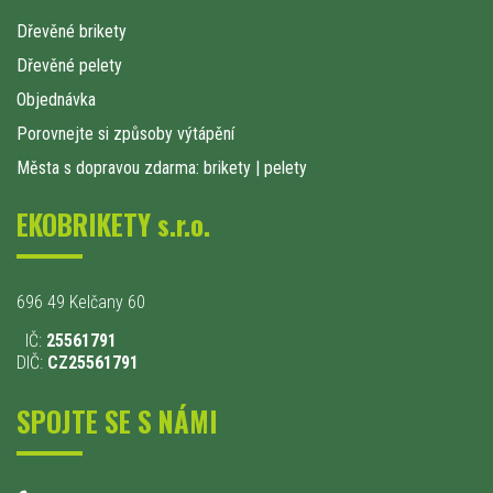
Dřevěné brikety
Dřevěné pelety
Objednávka
Porovnejte si způsoby výtápění
Města s dopravou zdarma: brikety
|
pelety
EKOBRIKETY s.r.o.
696 49 Kelčany 60
IČ:
25561791
DIČ:
CZ25561791
SPOJTE SE S NÁMI