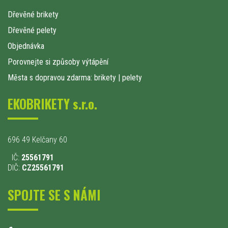
Dřevěné brikety
Dřevěné pelety
Objednávka
Porovnejte si způsoby výtápění
Města s dopravou zdarma: brikety
|
pelety
EKOBRIKETY s.r.o.
696 49 Kelčany 60
IČ:
25561791
DIČ:
CZ25561791
SPOJTE SE S NÁMI