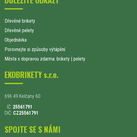
Dřevěné brikety
Dřevěné pelety
Objednávka
Porovnejte si způsoby výtápění
Města s dopravou zdarma: brikety
|
pelety
EKOBRIKETY s.r.o.
696 49 Kelčany 60
IČ:
25561791
DIČ:
CZ25561791
SPOJTE SE S NÁMI