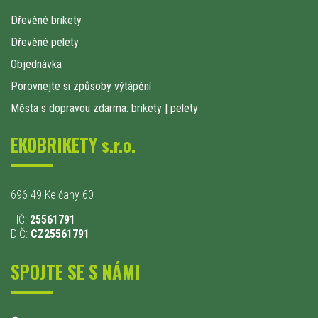
Dřevěné brikety
Dřevěné pelety
Objednávka
Porovnejte si způsoby výtápění
Města s dopravou zdarma: brikety
|
pelety
EKOBRIKETY s.r.o.
696 49 Kelčany 60
IČ:
25561791
DIČ:
CZ25561791
SPOJTE SE S NÁMI