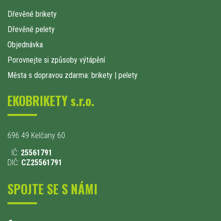
Dřevěné brikety
Dřevěné pelety
Objednávka
Porovnejte si způsoby výtápění
Města s dopravou zdarma: brikety
|
pelety
EKOBRIKETY s.r.o.
696 49 Kelčany 60
IČ:
25561791
DIČ:
CZ25561791
SPOJTE SE S NÁMI