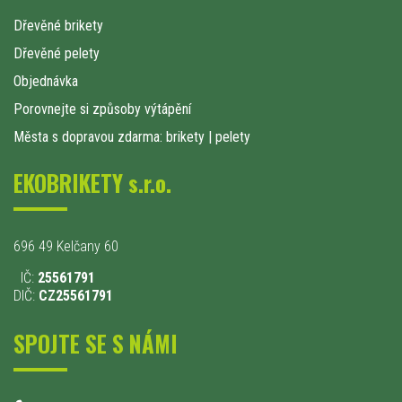
Dřevěné brikety
Dřevěné pelety
Objednávka
Porovnejte si způsoby výtápění
Města s dopravou zdarma: brikety
|
pelety
EKOBRIKETY s.r.o.
696 49 Kelčany 60
IČ:
25561791
DIČ:
CZ25561791
SPOJTE SE S NÁMI