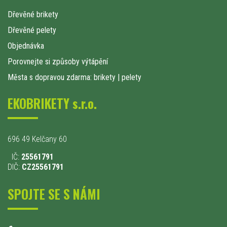
Dřevěné brikety
Dřevěné pelety
Objednávka
Porovnejte si způsoby výtápění
Města s dopravou zdarma: brikety
|
pelety
EKOBRIKETY s.r.o.
696 49 Kelčany 60
IČ:
25561791
DIČ:
CZ25561791
SPOJTE SE S NÁMI