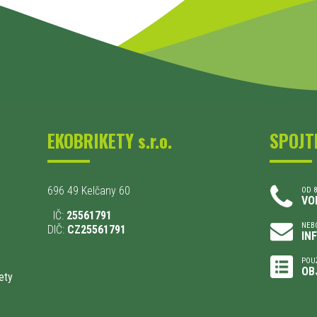
EKOBRIKETY s.r.o.
SPOJT
696 49 Kelčany 60
OD 8
VO
IČ:
25561791
NEBO
DIČ:
CZ25561791
IN
POU
OB
ety