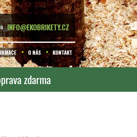
INFO@EKOBRIKETY.CZ
BO
FORMACE
O NÁS
KONTAKT
oprava zdarma