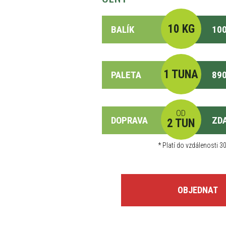
10 KG
BALÍK
100
1 TUNA
PALETA
890
OD
DOPRAVA
ZD
2 TUN
*
Platí do vzdálenosti 30
OBJEDNAT