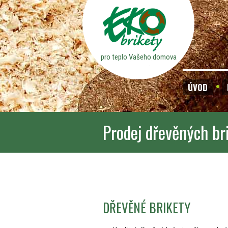
pro teplo Vašeho domova
ÚVOD
Prodej dřevěných br
DŘEVĚNÉ BRIKETY