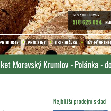
INFO A OBJEDNÁVKY
518 625 054
NE
PRODUKTY
PRODEJNY
OBJEDNÁVKA
UŽITEČNÉ IN
iket Moravský Krumlov - Polánka - d
Nejbližší prodejní sklad