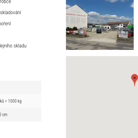
ýrobce
skladování
hoření
ejního skladu
íků = 1000 kg
0 cm