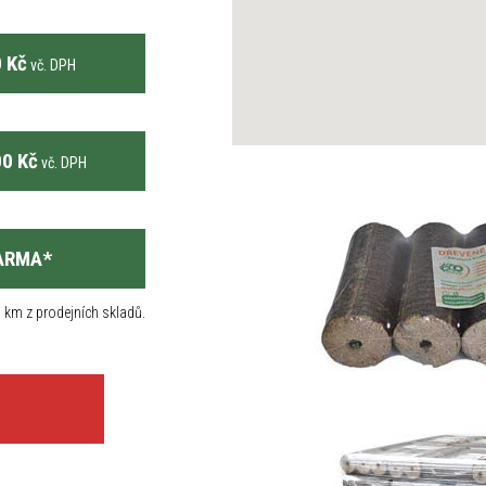
 Kč
vč. DPH
0 Kč
vč. DPH
ARMA
*
 km z prodejních skladů.