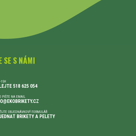
E SE S NÁMI
-15H
LEJTE 518 625 054
 PIŠTE NA EMAIL
FO@EKOBRIKETY.CZ
ŽIJTE OBJEDNÁVKOVÝ FORMULÁŘ
JEDNAT BRIKETY A PELETY