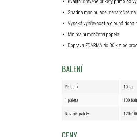
Kvalitní dřevěné brikety přímo od v
Snadná manipulace, nenáročné na 
Vysoká výhřevnost a dlouhá doba 
Minimální množství popela
Doprava ZDARMA do 30 km od prod
BALENÍ
PE balík
10 kg
1 paleta
100 bal
Rozměr palety
120x10
CENY