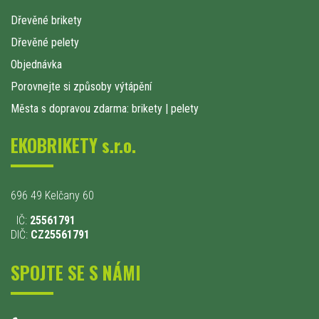
Dřevěné brikety
Dřevěné pelety
Objednávka
Porovnejte si způsoby výtápění
Města s dopravou zdarma: brikety
|
pelety
EKOBRIKETY s.r.o.
696 49 Kelčany 60
IČ:
25561791
DIČ:
CZ25561791
SPOJTE SE S NÁMI