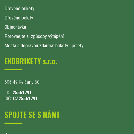
Dřevěné brikety
Dřevěné pelety
Objednávka
Porovnejte si způsoby výtápění
Města s dopravou zdarma: brikety
|
pelety
EKOBRIKETY s.r.o.
696 49 Kelčany 60
IČ:
25561791
DIČ:
CZ25561791
SPOJTE SE S NÁMI