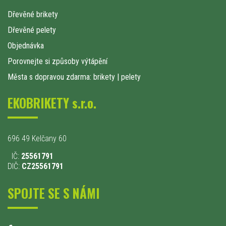
Dřevěné brikety
Dřevěné pelety
Objednávka
Porovnejte si způsoby výtápění
Města s dopravou zdarma: brikety
|
pelety
EKOBRIKETY s.r.o.
696 49 Kelčany 60
IČ:
25561791
DIČ:
CZ25561791
SPOJTE SE S NÁMI