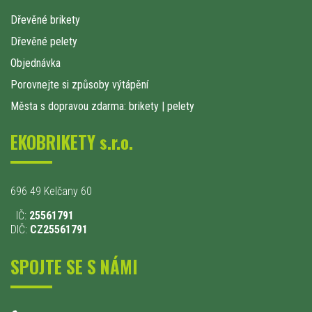
Dřevěné brikety
Dřevěné pelety
Objednávka
Porovnejte si způsoby výtápění
Města s dopravou zdarma: brikety
|
pelety
EKOBRIKETY s.r.o.
696 49 Kelčany 60
IČ:
25561791
DIČ:
CZ25561791
SPOJTE SE S NÁMI