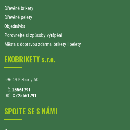
Dřevěné brikety
Dřevěné pelety
Objednávka
Porovnejte si způsoby výtápění
Města s dopravou zdarma: brikety
|
pelety
EKOBRIKETY s.r.o.
696 49 Kelčany 60
IČ:
25561791
DIČ:
CZ25561791
SPOJTE SE S NÁMI