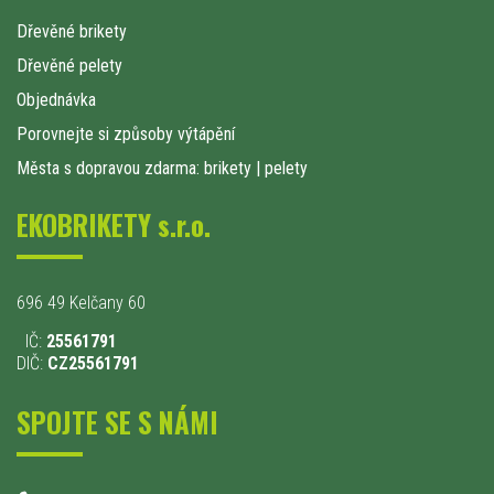
Dřevěné brikety
Dřevěné pelety
Objednávka
Porovnejte si způsoby výtápění
Města s dopravou zdarma: brikety
|
pelety
EKOBRIKETY s.r.o.
696 49 Kelčany 60
IČ:
25561791
DIČ:
CZ25561791
SPOJTE SE S NÁMI