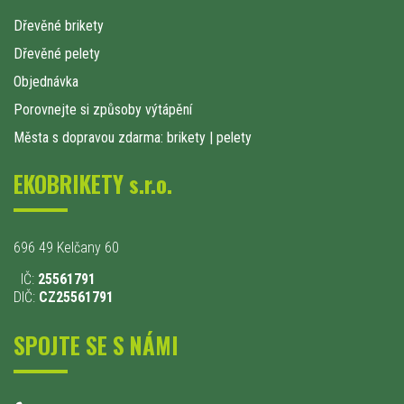
Dřevěné brikety
Dřevěné pelety
Objednávka
Porovnejte si způsoby výtápění
Města s dopravou zdarma: brikety
|
pelety
EKOBRIKETY s.r.o.
696 49 Kelčany 60
IČ:
25561791
DIČ:
CZ25561791
SPOJTE SE S NÁMI