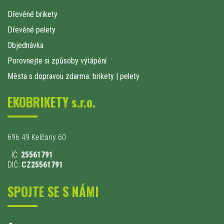
Dřevěné brikety
Dřevěné pelety
Objednávka
Porovnejte si způsoby výtápění
Města s dopravou zdarma: brikety
|
pelety
EKOBRIKETY s.r.o.
696 49 Kelčany 60
IČ:
25561791
DIČ:
CZ25561791
SPOJTE SE S NÁMI