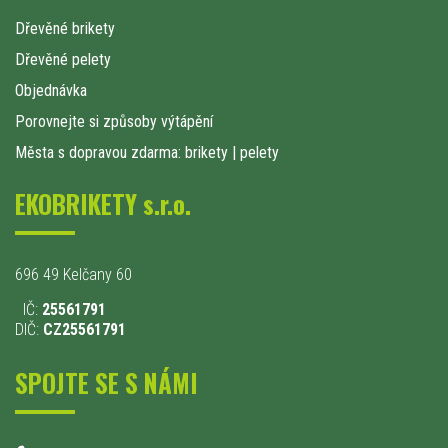
Dřevěné brikety
Dřevěné pelety
Objednávka
Porovnejte si způsoby výtápění
Města s dopravou zdarma: brikety
|
pelety
EKOBRIKETY s.r.o.
696 49 Kelčany 60
IČ:
25561791
DIČ:
CZ25561791
SPOJTE SE S NÁMI