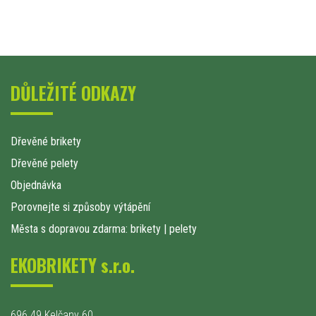
DŮLEŽITÉ ODKAZY
Dřevěné brikety
Dřevěné pelety
Objednávka
Porovnejte si způsoby výtápění
Města s dopravou zdarma: brikety
|
pelety
EKOBRIKETY s.r.o.
696 49 Kelčany 60