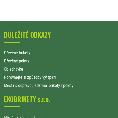
DŮLEŽITÉ ODKAZY
Dřevěné brikety
Dřevěné pelety
Objednávka
Porovnejte si způsoby výtápění
Města s dopravou zdarma: brikety
|
pelety
EKOBRIKETY s.r.o.
696 49 Kelčany 60