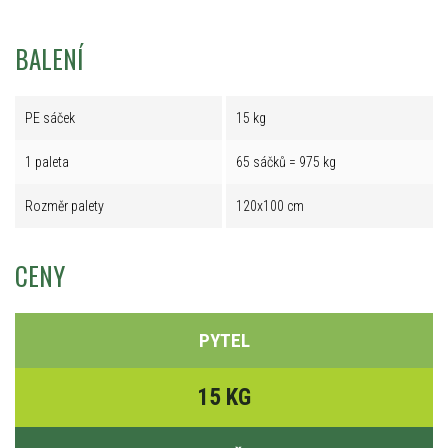
BALENÍ
PE sáček
15 kg
1 paleta
65 sáčků = 975 kg
Rozměr palety
120x100 cm
CENY
PYTEL
15 KG