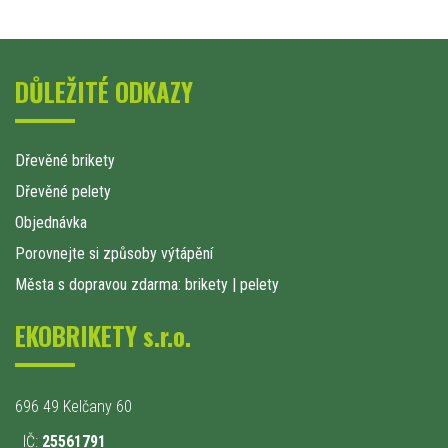
DŮLEŽITÉ ODKAZY
Dřevěné brikety
Dřevěné pelety
Objednávka
Porovnejte si způsoby výtápění
Města s dopravou zdarma: brikety
|
pelety
EKOBRIKETY s.r.o.
696 49 Kelčany 60
IČ:
25561791