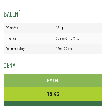
BALENÍ
PE sáček
15 kg
1 paleta
65 sáčků = 975 kg
Rozměr palety
120x100 cm
CENY
PYTEL
15 KG