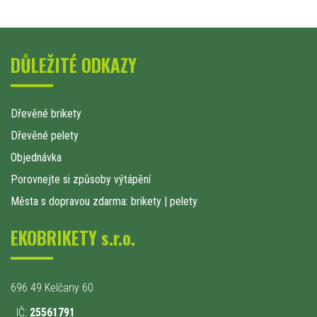
DŮLEŽITÉ ODKAZY
Dřevěné brikety
Dřevěné pelety
Objednávka
Porovnejte si způsoby výtápění
Města s dopravou zdarma: brikety
|
pelety
EKOBRIKETY s.r.o.
696 49 Kelčany 60
IČ:
25561791