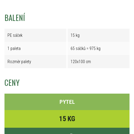
BALENÍ
PE sáček
15 kg
1 paleta
65 sáčků = 975 kg
Rozměr palety
120x100 cm
CENY
PYTEL
15 KG