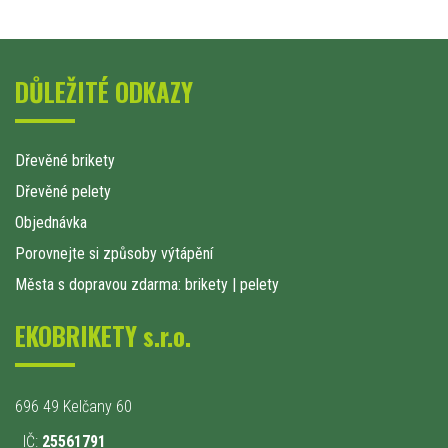
DŮLEŽITÉ ODKAZY
Dřevěné brikety
Dřevěné pelety
Objednávka
Porovnejte si způsoby výtápění
Města s dopravou zdarma: brikety
|
pelety
EKOBRIKETY s.r.o.
696 49 Kelčany 60
IČ:
25561791