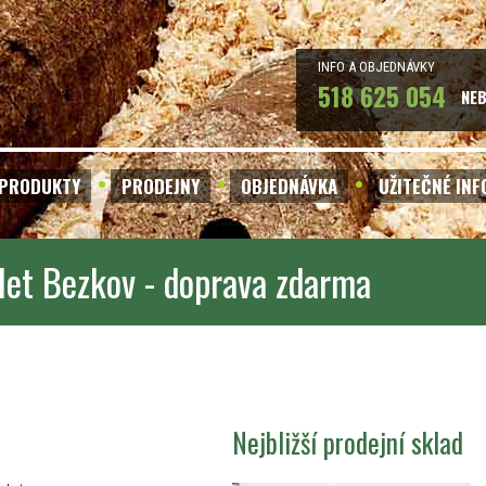
INFO A OBJEDNÁVKY
518 625 054
NE
PRODUKTY
PRODEJNY
OBJEDNÁVKA
UŽITEČNÉ IN
let Bezkov - doprava zdarma
Nejbližší prodejní sklad