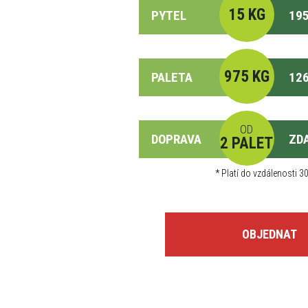
15 KG
PYTEL
195
975 KG
PALETA
126
OD
DOPRAVA
ZD
2 PALET
*
Platí do vzdálenosti 30
OBJEDNAT