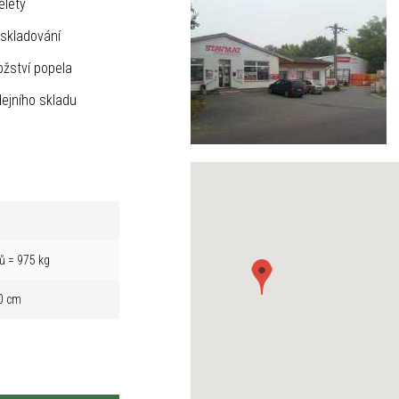
elety
skladování
žství popela
ejního skladu
ů = 975 kg
0 cm