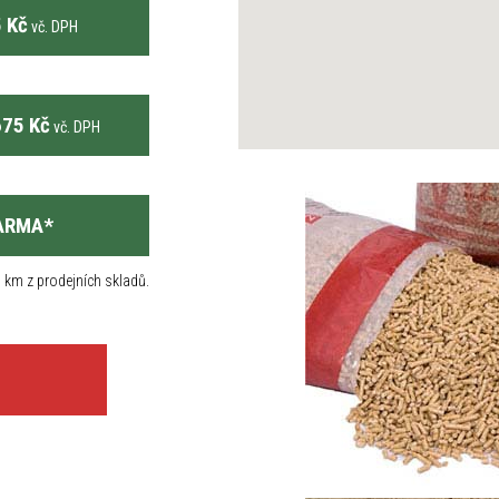
 Kč
vč. DPH
75 Kč
vč. DPH
ARMA
*
 km z prodejních skladů.