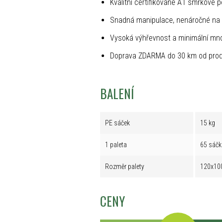
Kvalitní certifikované A1 smrkové p
Snadná manipulace, nenáročné na 
Vysoká výhřevnost a minimální mno
Doprava ZDARMA do 30 km od prod
BALENÍ
PE sáček
15 kg
1 paleta
65 sáčk
Rozměr palety
120x10
CENY