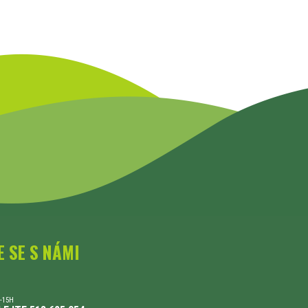
E SE S NÁMI
-15H