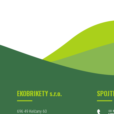
EKOBRIKETY s.r.o.
SPOJT
696 49 Kelčany 60
OD 8