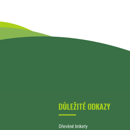
DŮLEŽITÉ ODKAZY
Dřevěné brikety