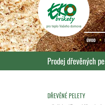
pro teplo Vašeho domova
ÚVOD
Prodej dřevěných pe
DŘEVĚNÉ PELETY