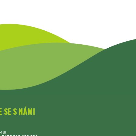
E SE S NÁMI
-15H