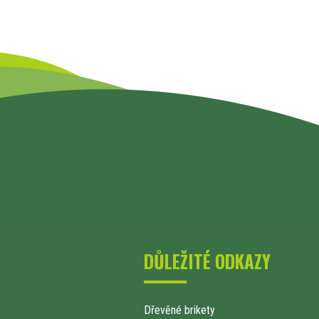
DŮLEŽITÉ ODKAZY
Dřevěné brikety