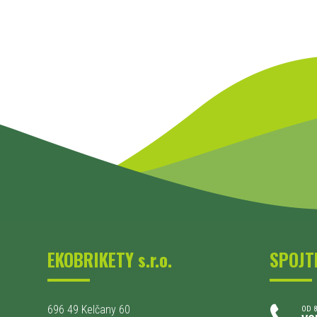
EKOBRIKETY s.r.o.
SPOJT
696 49 Kelčany 60
OD 8