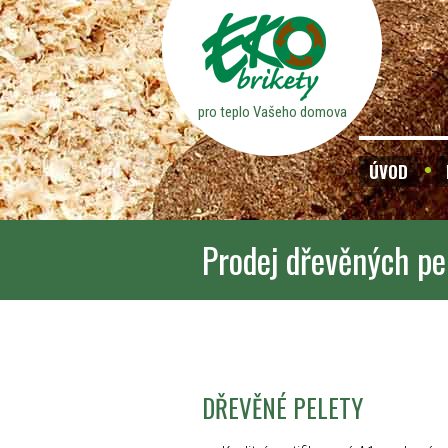
pro teplo Vašeho domova
ÚVOD
Prodej dřevěných pe
DŘEVĚNÉ PELETY