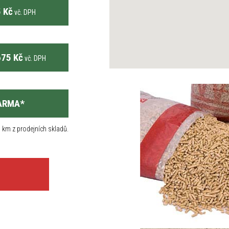
 Kč
vč. DPH
75 Kč
vč. DPH
ARMA
*
 km z prodejních skladů.