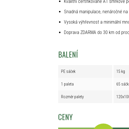
Kvalitní certifikované A1 smrkové p
Snadná manipulace, nenáročné na 
Vysoká výhřevnost a minimální mno
Doprava ZDARMA do 30 km od prod
BALENÍ
PE sáček
15 kg
1 paleta
65 sáčk
Rozměr palety
120x10
CENY