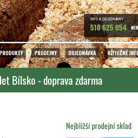
INFO A OBJEDNÁVKY
518 625 054
NE
PRODUKTY
PRODEJNY
OBJEDNÁVKA
UŽITEČNÉ IN
let Bílsko - doprava zdarma
Nejbližší prodejní sklad