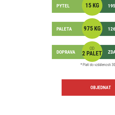
15 KG
PYTEL
195
975 KG
PALETA
126
OD
DOPRAVA
ZD
2 PALET
*
Platí do vzdálenosti 30
OBJEDNAT