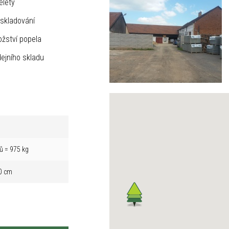
elety
skladování
žství popela
ejního skladu
ů = 975 kg
0 cm