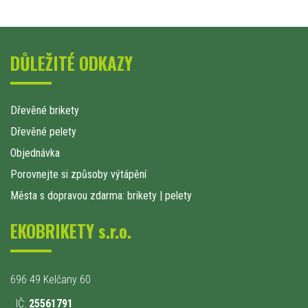
DŮLEŽITÉ ODKAZY
Dřevěné brikety
Dřevěné pelety
Objednávka
Porovnejte si způsoby výtápění
Města s dopravou zdarma: brikety
|
pelety
EKOBRIKETY s.r.o.
696 49 Kelčany 60
IČ:
25561791