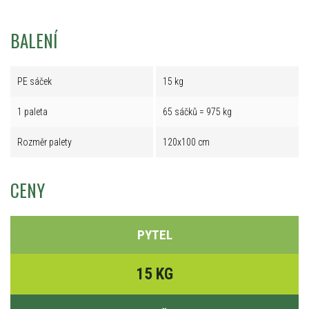
BALENÍ
PE sáček
15 kg
1 paleta
65 sáčků = 975 kg
Rozměr palety
120x100 cm
CENY
PYTEL
15 KG