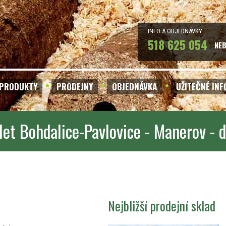
INFO A OBJEDNÁVKY
518 625 054
NE
PRODUKTY
PRODEJNY
OBJEDNÁVKA
UŽITEČNÉ IN
let Bohdalice-Pavlovice - Manerov -
Nejbližší prodejní sklad