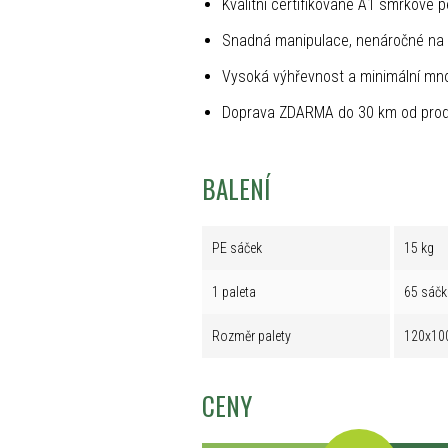
Kvalitní certifikované A1 smrkové p
Snadná manipulace, nenáročné na 
Vysoká výhřevnost a minimální mno
Doprava ZDARMA do 30 km od prod
BALENÍ
PE sáček
15 kg
1 paleta
65 sáčk
Rozměr palety
120x10
CENY