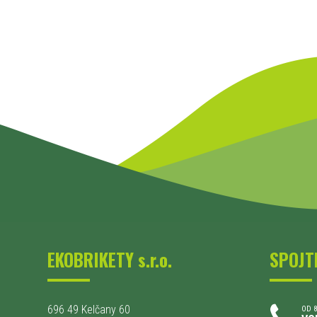
EKOBRIKETY s.r.o.
SPOJT
696 49 Kelčany 60
OD 8