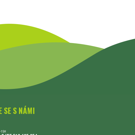
E SE S NÁMI
-15H