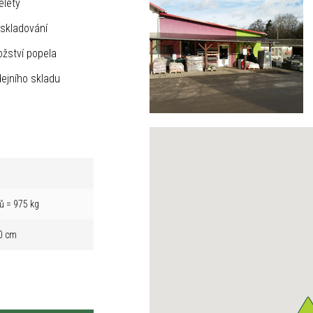
elety
skladování
žství popela
ejního skladu
ů = 975 kg
0 cm