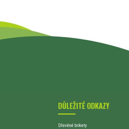
DŮLEŽITÉ ODKAZY
Dřevěné brikety