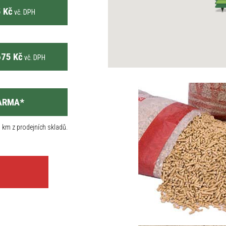
 Kč
vč. DPH
75 Kč
vč. DPH
ARMA
*
 km z prodejních skladů.