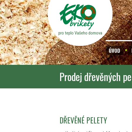
pro teplo Vašeho domova
ÚVOD
Prodej dřevěných pe
DŘEVĚNÉ PELETY