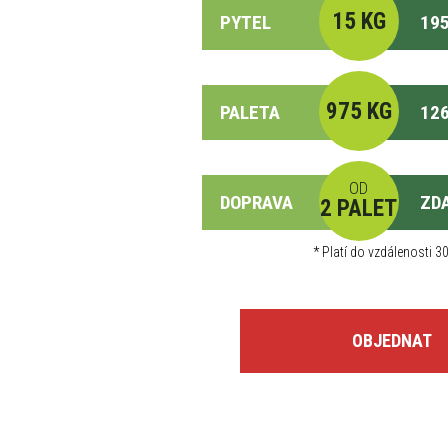
15 KG
PYTEL
195
975 KG
PALETA
126
OD
DOPRAVA
ZD
2 PALET
*
Platí do vzdálenosti 30
OBJEDNAT