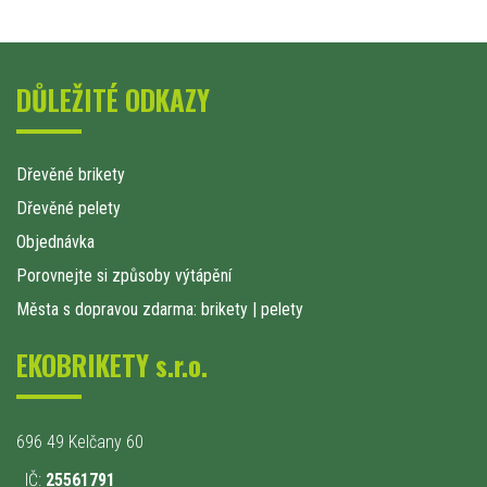
DŮLEŽITÉ ODKAZY
Dřevěné brikety
Dřevěné pelety
Objednávka
Porovnejte si způsoby výtápění
Města s dopravou zdarma: brikety
|
pelety
EKOBRIKETY s.r.o.
696 49 Kelčany 60
IČ:
25561791