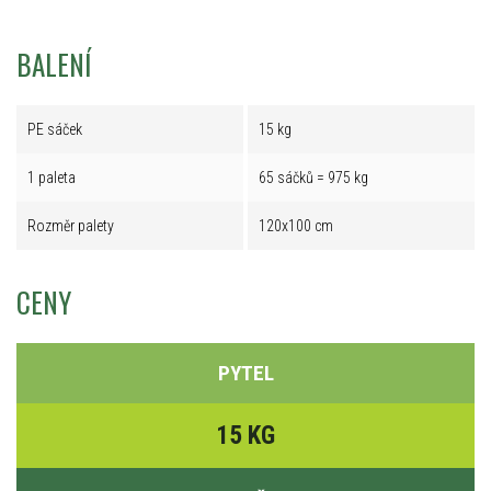
BALENÍ
PE sáček
15 kg
1 paleta
65 sáčků = 975 kg
Rozměr palety
120x100 cm
CENY
PYTEL
15 KG