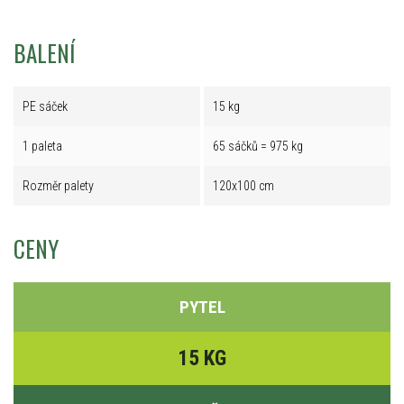
BALENÍ
PE sáček
15 kg
1 paleta
65 sáčků = 975 kg
Rozměr palety
120x100 cm
CENY
PYTEL
15 KG