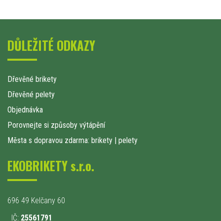
DŮLEŽITÉ ODKAZY
Dřevěné brikety
Dřevěné pelety
Objednávka
Porovnejte si způsoby výtápění
Města s dopravou zdarma: brikety
|
pelety
EKOBRIKETY s.r.o.
696 49 Kelčany 60
IČ:
25561791