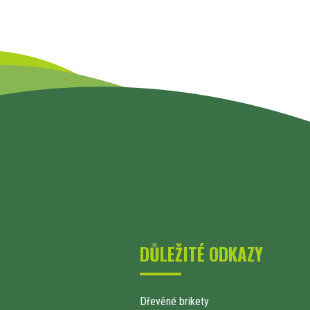
DŮLEŽITÉ ODKAZY
Dřevěné brikety