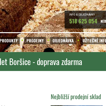
INFO A OBJEDNÁVKY
518 625 054
NE
PRODUKTY
PRODEJNY
OBJEDNÁVKA
UŽITEČNÉ IN
let Boršice - doprava zdarma
Nejbližší prodejní sklad