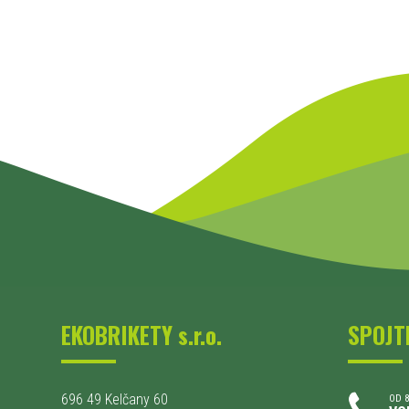
EKOBRIKETY s.r.o.
SPOJT
696 49 Kelčany 60
OD 8