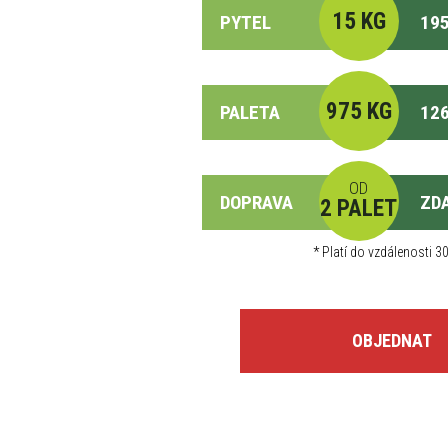
15 KG
PYTEL
195
975 KG
PALETA
126
OD
DOPRAVA
ZD
2 PALET
*
Platí do vzdálenosti 30
OBJEDNAT