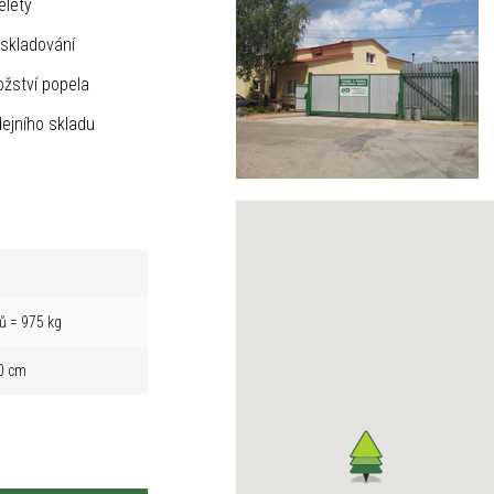
elety
skladování
žství popela
ejního skladu
ů = 975 kg
0 cm