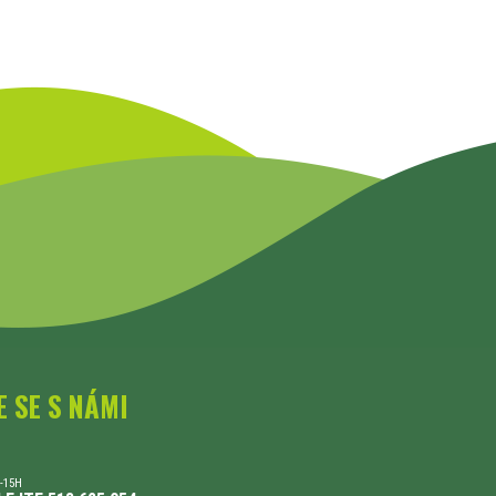
E SE S NÁMI
-15H