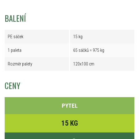
BALENÍ
PE sáček
15 kg
1 paleta
65 sáčků = 975 kg
Rozměr palety
120x100 cm
CENY
PYTEL
15 KG