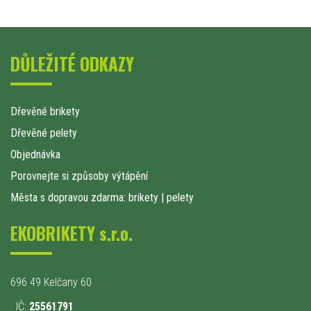
DŮLEŽITÉ ODKAZY
Dřevěné brikety
Dřevěné pelety
Objednávka
Porovnejte si způsoby výtápění
Města s dopravou zdarma: brikety
|
pelety
EKOBRIKETY s.r.o.
696 49 Kelčany 60
IČ:
25561791