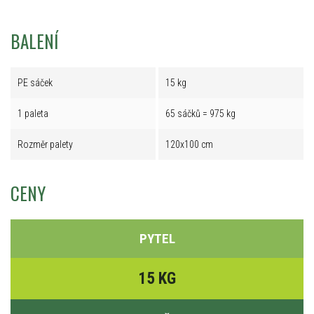
BALENÍ
PE sáček
15 kg
1 paleta
65 sáčků = 975 kg
Rozměr palety
120x100 cm
CENY
PYTEL
15 KG