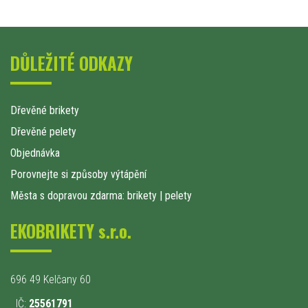
DŮLEŽITÉ ODKAZY
Dřevěné brikety
Dřevěné pelety
Objednávka
Porovnejte si způsoby výtápění
Města s dopravou zdarma: brikety
|
pelety
EKOBRIKETY s.r.o.
696 49 Kelčany 60
IČ:
25561791