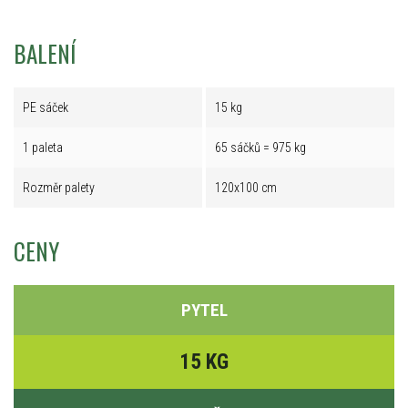
BALENÍ
PE sáček
15 kg
1 paleta
65 sáčků = 975 kg
Rozměr palety
120x100 cm
CENY
PYTEL
15 KG