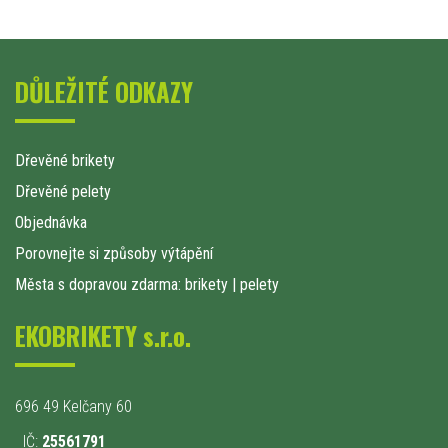
DŮLEŽITÉ ODKAZY
Dřevěné brikety
Dřevěné pelety
Objednávka
Porovnejte si způsoby výtápění
Města s dopravou zdarma: brikety
|
pelety
EKOBRIKETY s.r.o.
696 49 Kelčany 60
IČ:
25561791