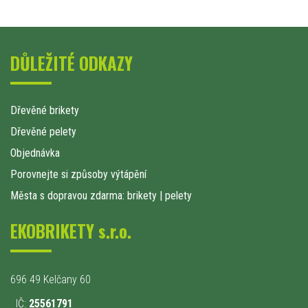
DŮLEŽITÉ ODKAZY
Dřevěné brikety
Dřevěné pelety
Objednávka
Porovnejte si způsoby výtápění
Města s dopravou zdarma: brikety
|
pelety
EKOBRIKETY s.r.o.
696 49 Kelčany 60
IČ:
25561791