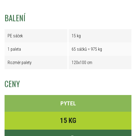
BALENÍ
PE sáček
15 kg
1 paleta
65 sáčků = 975 kg
Rozměr palety
120x100 cm
CENY
PYTEL
15 KG