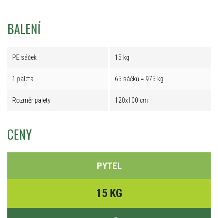
BALENÍ
PE sáček
15 kg
1 paleta
65 sáčků = 975 kg
Rozměr palety
120x100 cm
CENY
PYTEL
15 KG