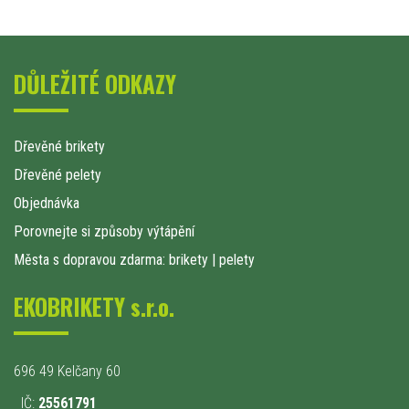
DŮLEŽITÉ ODKAZY
Dřevěné brikety
Dřevěné pelety
Objednávka
Porovnejte si způsoby výtápění
Města s dopravou zdarma: brikety
|
pelety
EKOBRIKETY s.r.o.
696 49 Kelčany 60
IČ:
25561791