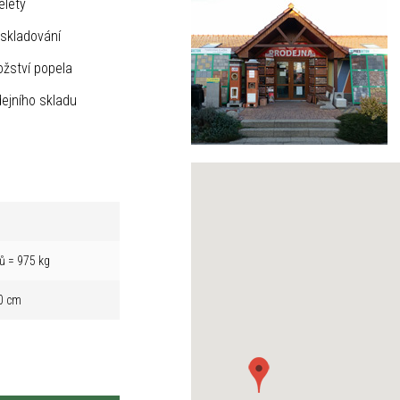
elety
skladování
žství popela
ejního skladu
ů = 975 kg
0 cm