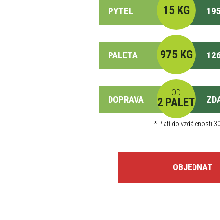
15 KG
PYTEL
195
975 KG
PALETA
126
OD
DOPRAVA
ZD
2 PALET
*
Platí do vzdálenosti 30
OBJEDNAT