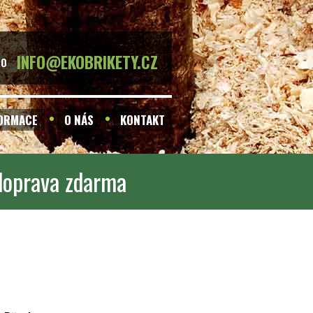
INFO@EKOBRIKETY.CZ
BO
FORMACE
O NÁS
KONTAKT
 doprava zdarma