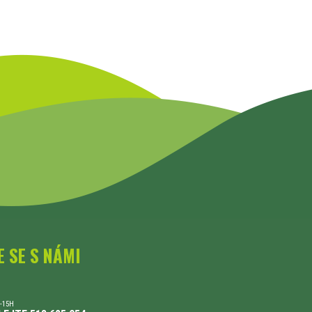
E SE S NÁMI
-15H