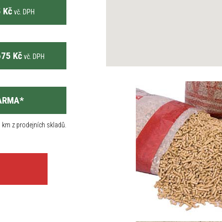
 Kč
vč. DPH
75 Kč
vč. DPH
ARMA
*
 km z prodejních skladů.