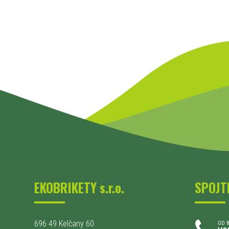
EKOBRIKETY s.r.o.
SPOJT
696 49 Kelčany 60
OD 8