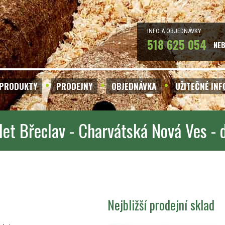
INFO A OBJEDNÁVKY
518 625 054
NE
PRODUKTY
PRODEJNY
OBJEDNÁVKA
UŽITEČNÉ IN
let Břeclav - Charvátská Nová Ves -
Nejbližší prodejní sklad