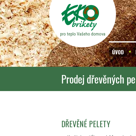
pro teplo Vašeho domova
ÚVOD
Prodej dřevěných pe
DŘEVĚNÉ PELETY