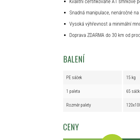
Kvalitní certifikované A1 smrkové p
Snadná manipulace, nenáročné na 
Vysoká výhřevnost a minimální mno
Doprava ZDARMA do 30 km od prod
BALENÍ
PE sáček
15 kg
1 paleta
65 sáčk
Rozměr palety
120x10
CENY