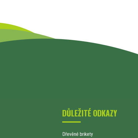
DŮLEŽITÉ ODKAZY
Dřevěné brikety