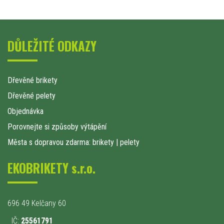
DŮLEŽITÉ ODKAZY
Dřevěné brikety
Dřevěné pelety
Objednávka
Porovnejte si způsoby výtápění
Města s dopravou zdarma: brikety
|
pelety
EKOBRIKETY s.r.o.
696 49 Kelčany 60
IČ:
25561791