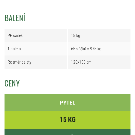
BALENÍ
PE sáček
15 kg
1 paleta
65 sáčků = 975 kg
Rozměr palety
120x100 cm
CENY
PYTEL
15 KG